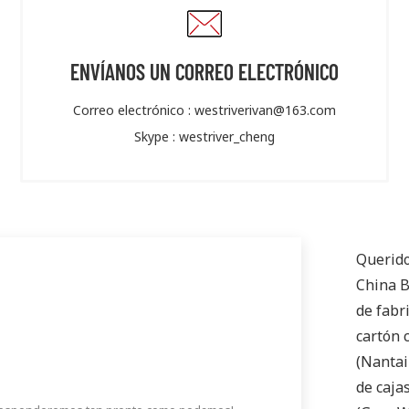
ENVÍANOS UN CORREO ELECTRÓNICO
Correo electrónico :
westriverivan@163.com
Skype :
westriver_cheng
Querido
China B
de fabr
cartón 
(Nantai
de caja