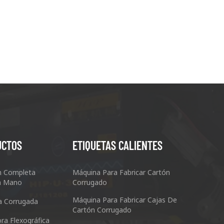
UCTOS
ETIQUETAS CALIENTES
n Completa
Máquina Para Fabricar Cartón
n Mano
Corrugado
Máquina Para Fabricar Cajas De
a Corrugada
Cartón Corrugado
ra Flexográfica