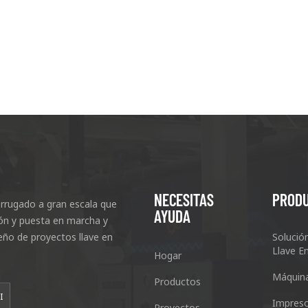
NECESITAS
PROD
rrugado a gran escala que
AYUDA
ción y puesta en marcha y
eño de proyectos llave en
Solució
Llave E
Hogar
Máquin
Productos
I
Impreso
Proyectos