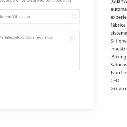
e responderemos tan pronto como podamos!
(GuanWe
automát
experie
fábrica
sistemas
Si tien
¡nuestr
¡Boxing
Saludo
Iván L
CEO
Grupo d