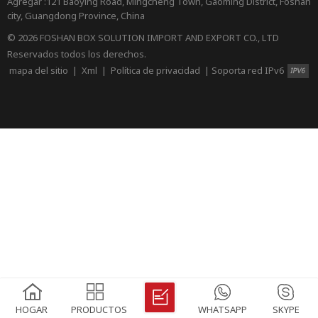
Agregar :121 Baoying Road, Mingcheng Town, Gaoming District, Foshan
city, Guangdong Province, China
© 2026 FOSHAN BOX SOLUTION IMPORT AND EXPORT CO., LTD
Reservados todos los derechos.
mapa del sitio
|
Xml
|
Política de privacidad
|
Soporta red IPv6
HOGAR
PRODUCTOS
WHATSAPP
SKYPE