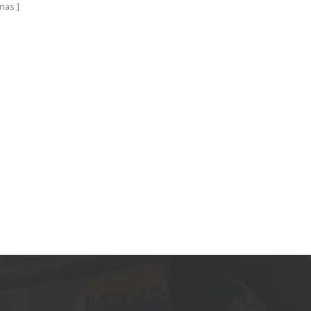
marketing, finalmente confirmamos el proyecto
nas
completo con ellos a fines de septiembre de
2021. Hasta fines de mayo de 2022, el grupo
WestRiver ya terminó las pruebas y entregó la
línea completa a Turquía sin problemas.
Esperamos poder comenzar la instalación en
agosto de 2022 y comenzar la producción muy
pronto en el mercado de Turquía. Iván Leung
CEO Grupo de boxeo de China 2022.07.03