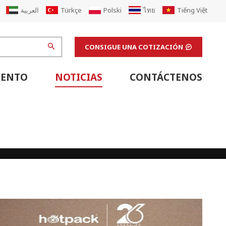
العربية
Türkçe
Polski
ไทย
Tiếng Việt
CONSIGUE UNA COTIZACIÓN
IENTO
NOTICIAS
CONTÁCTENOS
Equipo De Soporte De Línea De Cartón Corrugado
Equipo De Soporte De Línea De Impresión Flexográfica
Máquinas De Acabado Y Equipos De Apoyo De Laboratorio
Actualización De La Máquina De Cartón Corrugado
Renovar La Fábrica De Cajas De Cartón Corrugado