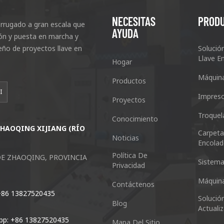
NECESITAS
PROD
rrugado a gran escala que
AYUDA
ción y puesta en marcha y
eño de proyectos llave en
Solució
Llave E
Hogar
Máquin
Productos
I
Impreso
Proyectos
Troquel
Conocimiento
ZHAOQING XIJIANG (RÍO
Guangzhou Keshenglong Carton Pa
Carpet
Noticias
Encolad
NO.77 Xieshi Road Zhongcun Town P
Política De
DE ZHAOQING, PROVINCIA
Sistema
Privacidad
Teléfono: +86-20-84771416
Máquin
Contáctenos
+86 13827520435
Correo electrónico:
Solució
Blog
kl@keshenglong.com.cn
Actuali
pp: +86 13827520435
Mapa Del Sitio