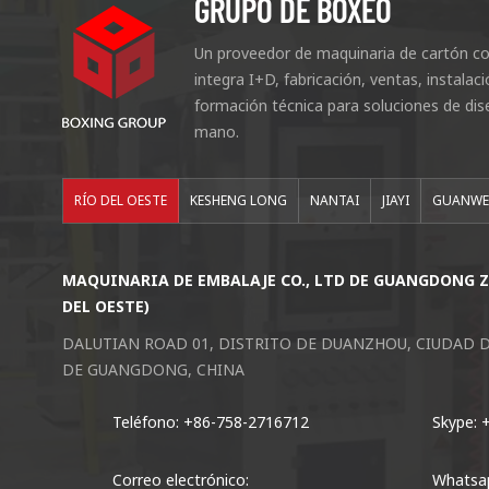
GRUPO DE BOXEO
Un proveedor de maquinaria de cartón co
integra I+D, fabricación, ventas, instala
formación técnica para soluciones de dis
mano.
RÍO DEL OESTE
KESHENG LONG
NANTAI
JIAYI
GUANWE
MAQUINARIA DE EMBALAJE CO., LTD DE GUANGDONG 
DEL OESTE)
DALUTIAN ROAD 01, DISTRITO DE DUANZHOU, CIUDAD 
DE GUANGDONG, CHINA
Teléfono: +86-758-2716712
Skype: 
Correo electrónico:
Whatsa