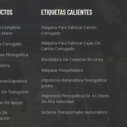
UCTOS
ETIQUETAS CALIENTES
n Completa
Máquina Para Fabricar Cartón
n Mano
Corrugado
Máquina Para Fabricar Cajas De
a Corrugada
Cartón Corrugado
ra Flexográfica
Encoladora De Carpetas En Línea
adora
Máquina Troqueladora
cking Machine Co.,Ltd.
Maquinaria Y 
a
Impresora Ranuradora Flexográfica
ora/grapadora
anyu District Guangzhou Guangdong 511495 China
No.3, Zhixin R
Jumbo
 De Transporte
Impresora Flexográfica De 4 Colores
Skype: +86 13928828361
Teléfon
De Alta Velocidad
as De Apoyo
Whatsapp: +86 13928828361
Correo 
Sistema Transportador Automático
n De
kl@kes
zación