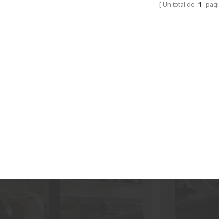
papel. Aunque ya tienen línea europea de
Un total de
1
pagi
corrugado y funcionando perfectamente. Pero
elegir una fábrica china buena y confiable será
la solución perfecta. WestRiver es la única final
interesada del grupo KMK finalmente. Ahora ya
empezaron a instalar la línea de producción y
empezarán a producir a finales de este mes.
Iván Leung CEO Grupo de boxeo de China
2022.07.03