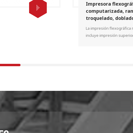
Impresora flexográ
computarizada, ran
troquelado, doblado
encolado, contrarr
La impresión flexográfica 
máquina de expulsi
incluye impresión superior
con plegado hacia abajo, s
necesidades de impresión
cartón tanto en el interior
exterior .