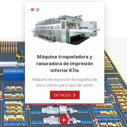
Máquina troqueladora y
ranuradora de impresión
inferior K7io
Máquina de impresión flexográfica de
cinco colores para cajas de cartón
corrugado , impresión tanto interior como
DETALLES
exterior, impresión superior e inferior.