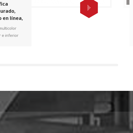
fica
urado,
 en línea,
estado,
multicolor
ón
 e inferior
atisface las
 de cajas de
 como en el