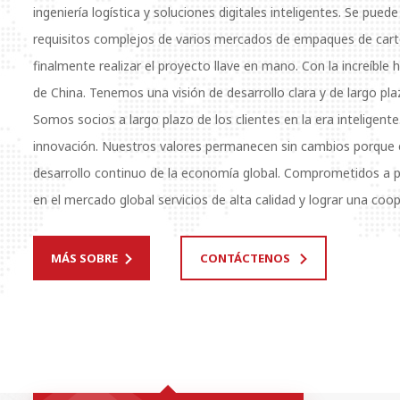
ingeniería logística y soluciones digitales inteligentes. Se pued
requisitos complejos de varios mercados de empaques de cartó
finalmente realizar el proyecto llave en mano. Con la increíble 
de China. Tenemos una visión de desarrollo clara y de largo pla
Somos socios a largo plazo de los clientes en la era inteligent
innovación. Nuestros valores permanecen sin cambios porque 
desarrollo continuo de la economía global. Comprometidos a p
en el mercado global servicios de alta calidad y lograr una coo
sostenibles de beneficio mutuo. Aunque venimos de China, la te
ventas y los servicios de buena reputación de Global China B
MÁS SOBRE
CONTÁCTENOS
ahora se han extendido por todo el mundo. Nuestra red global 
consultoría, planificación y diseño de ingeniería y servicios en
5G. Historia de las empresas del grupo: KL y Japón Shinko Una 
industria de impresión de cartón de China, adquirió la centen
de impresión corrugada (Shinko Machine Mfg Co., Ltd.) en ago