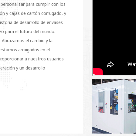
e personalizar para cumplir con los
n y cajas de cartón corrugado, y
historia de desarrollo de envases
zo para el futuro del mundo.
e. Abrazamos el cambio y la
estamos arraigados en el
roporcionar a nuestros usuarios
peración y un desarrollo
cnología, los productos, las
oxing Package Machinery Group
ayuda a brindar a cada cliente
 línea remotos más rápidos en la era
de las empresas líderes en la
aria empresa japonesa de máquinas
sto de 2017. Proporciona una