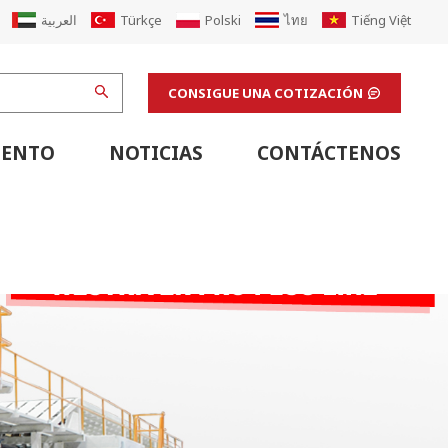
العربية
Türkçe
Polski
ไทย
Tiếng Việt
CONSIGUE UNA COTIZACIÓN
IENTO
NOTICIAS
CONTÁCTENOS
Equipo De Soporte De Línea De Cartón Corrugado
Equipo De Soporte De Línea De Impresión Flexográfica
Máquinas De Acabado Y Equipos De Apoyo De Laboratorio
Actualización De La Máquina De Cartón Corrugado
Renovar La Fábrica De Cajas De Cartón Corrugado