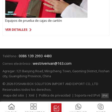
Equipos de prueba de cajas de cartón
VER DETALLES
0086 139 2993 4480
Teléfono :
westriverivan@163.com
Correo electrónico :
Agregar :121 Baoying Road, Mingcheng Town, Gaoming District, Foshan
city, Guangdong Province, China
© 2026 FOSHAN BOX SOLUTION IMPORT AND EXPORT CO., LTD
Reservados todos los derechos.
mapa del sitio
|
Xml
|
Política de privacidad
|
Soporta red IPv6