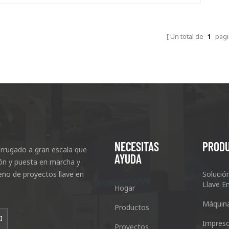
Un total de
1
pagi
NECESITAS
PROD
rrugado a gran escala que
AYUDA
ción y puesta en marcha y
eño de proyectos llave en
Solució
Llave E
Hogar
Máquin
Productos
I
Impreso
Proyectos