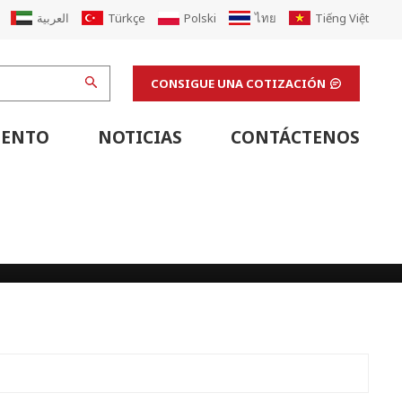
العربية
Türkçe
Polski
ไทย
Tiếng Việt
CONSIGUE UNA COTIZACIÓN
IENTO
NOTICIAS
CONTÁCTENOS
Equipo De Soporte De Línea De Cartón Corrugado
Equipo De Soporte De Línea De Impresión Flexográfica
Máquinas De Acabado Y Equipos De Apoyo De Laboratorio
Actualización De La Máquina De Cartón Corrugado
Renovar La Fábrica De Cajas De Cartón Corrugado