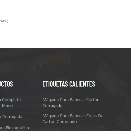
nas
UCTOS
ETIQUETAS CALIENTES
n Completa
Máquina Para Fabricar Cartón
n Mano
Corrugado
Máquina Para Fabricar Cajas De
a Corrugada
Cartón Corrugado
ra Flexográfica