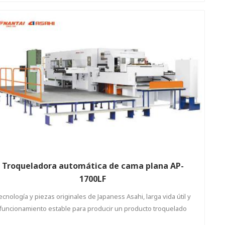
alimentación de papel y la sección de recepción de papel están
equipadas con múltiples tappers de papel para hacer que la
cepción de papel sea más ordenada ※ Reduzca el peso del rotor,
reduzca el consumo del motor = ahorre energía
Troqueladora automática de cama plana AP-
1700LF
ecnología y piezas originales de Japaness Asahi, larga vida útil y
funcionamiento estable para producir un producto troquelado
perfecto para el usuario final.