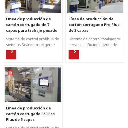
Línea de producción de
Línea de producción de
cartón corrugado de 7
cartón corrugado Pro Plus
capas para trabajo pesado
de 3 capas
Sistema de control profibus de
Sistema de control totalmente
siemens Sistema inteligente
servo, diseño inteligente de
de control de temperatura y
línea corrugada. Sistema de
ahorro de vapor para
cambio de pedidos de alta
garantizar una producción
velocidad. Velocidad 250-
pesada de cartón. Control
350m/min, ancho 1800-
automático de tensión y
2800mm. La flauta A,C,B,E,F,G,N
presión.
puede ser una opción. Diseño
Pro Plus Capacidad: 700000 m2
en 24 horas. Gestión digital de
la línea de producción.
Línea de producción de
cartón corrugado 350 Pro
Plus de 5 capas
Sistema de control profibus de