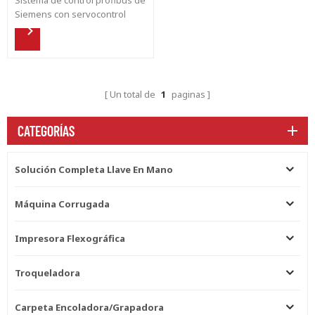
Siemens con servocontrol
completo para satisfacer la
respuesta rápida y la
sincronización. Toda la línea
está equipada con la función
automática más avanzada en el
Un total de
1
paginas
tema de Pegamento, Tensión,
Calentamiento.
CATEGORÍAS
Solución Completa Llave En Mano
Máquina Corrugada
Impresora Flexográfica
Troqueladora
Carpeta Encoladora/grapadora