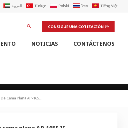
العربية
Türkçe
Polski
ไทย
Tiếng Việt
CONSIGUE UNA COTIZACIÓN
IENTO
NOTICIAS
CONTÁCTENOS
Equipo De Soporte De Línea De Cartón Corrugado
Equipo De Soporte De Línea De Impresión Flexográfica
Máquinas De Acabado Y Equipos De Apoyo De Laboratorio
Actualización De La Máquina De Cartón Corrugado
Renovar La Fábrica De Cajas De Cartón Corrugado
UGADA
Troqueladora Automática De Cama Plana AP-165E II
 cama plana AP-165E II