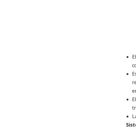
E
c
E
r
e
E
t
L
Sis