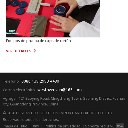
Equipos de prueba de cajas de cartón
VER DETALLES
0086 139 2993 4480
Teléfono :
westriverivan@163.com
Correo electrónico :
Agregar :121 Baoying Road, Mingcheng Town, Gaoming District, Foshan
city, Guangdong Province, China
© 2026 FOSHAN BOX SOLUTION IMPORT AND EXPORT CO., LTD
Reservados todos los derechos.
mapa del sitio
|
Xml
|
Política de privacidad
|
Soporta red IPv6