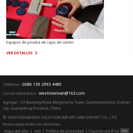
Equipos de prueba de cajas de cartón
VER DETALLES
0086 139 2993 4480
Teléfono :
westriverivan@163.com
Correo electrónico :
Agregar :121 Baoying Road, Mingcheng Town, Gaoming District, Foshan
city, Guangdong Province, China
© 2026 FOSHAN BOX SOLUTION IMPORT AND EXPORT CO., LTD
Reservados todos los derechos.
mapa del sitio
|
Xml
|
Política de privacidad
|
Soporta red IPv6