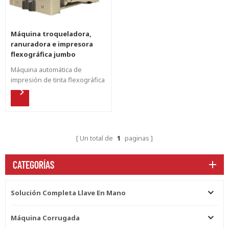
Máquina troqueladora,
ranuradora e impresora
flexográfica jumbo
Máquina automática de
impresión de tinta flexográfica
, que fabrica cajas de cartón
para electrodomésticos de
gran tamaño.
Un total de
1
paginas
CATEGORÍAS
Solución Completa Llave En Mano
Máquina Corrugada