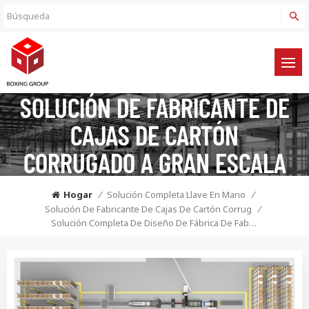
SOLUCIÓN DE FABRICANTE DE
CAJAS DE CARTÓN
CORRUGADO A GRAN ESCALA
Hogar
/
Solución Completa Llave En Mano
/
Solución De Fabricante De Cajas De Cartón Corrugado A Gran Es
/
Solución Completa De Diseño De Fábrica De Fabricación De Cajas De Cartón Corrugado