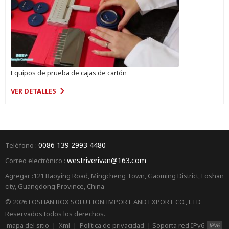
Equipos de prueba de cajas de cartón
VER DETALLES
0086 139 2993 4480
Teléfono :
westriverivan@163.com
Correo electrónico :
Agregar :121 Baoying Road, Mingcheng Town, Gaoming District, Foshan
city, Guangdong Province, China
© 2026 FOSHAN BOX SOLUTION IMPORT AND EXPORT CO., LTD
Reservados todos los derechos.
mapa del sitio
|
Xml
|
Política de privacidad
|
Soporta red IPv6