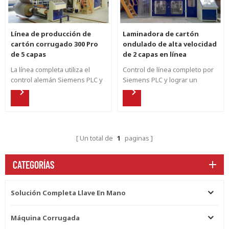
Línea de producción de
Laminadora de cartón
cartón corrugado 300 Pro
ondulado de alta velocidad
de 5 capas
de 2 capas en línea
La línea completa utiliza el
Control de línea completo por
control alemán Siemens PLC y
Siemens PLC y lograr un
elige el sistema CAN avanzado
control síncrono con el
europeo. La línea de
laminador. Producción flexible
producción está equipada con
de alta velocidad para
empalmador y otros
diferentes tipos de formas de
dispositivos automáticos para
flauta.
Un total de
1
paginas
garantizar una respuesta y
sincronización rápidas.
CATEGORÍAS
Solución Completa Llave En Mano
Máquina Corrugada