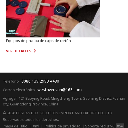
Equipos de prueba de cajas de cartón
VER DETALLES
0086 139 2993 4480
Teléfono :
westriverivan@163.com
Correo electrónico :
Agregar :121 Baoying Road, Mingcheng Town, Gaoming District, Foshan
city, Guangdong Province, China
© 2026 FOSHAN BOX SOLUTION IMPORT AND EXPORT CO., LTD
Reservados todos los derechos.
mapa del sitio
|
Xml
|
Política de privacidad
|
Soporta red IPv6