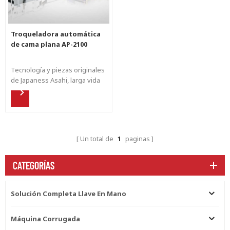
Troqueladora automática
de cama plana AP-2100
Tecnología y piezas originales
de Japaness Asahi, larga vida
útil y funcionamiento estable
para producir un producto
troquelado perfecto para el
usuario final.
Un total de
1
paginas
CATEGORÍAS
Solución Completa Llave En Mano
Máquina Corrugada